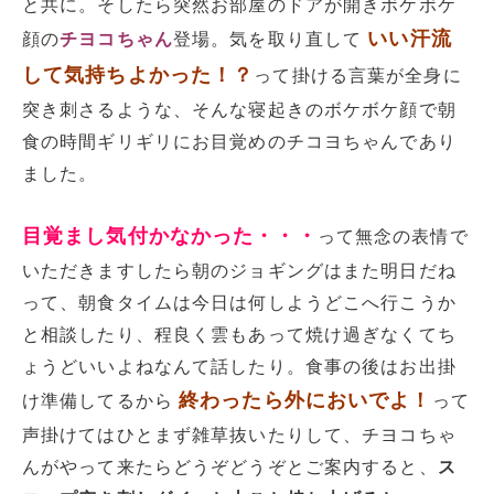
と共に。そしたら突然お部屋のドアが開きボケボケ
いい汗流
顔の
チヨコちゃん
登場。気を取り直して
して気持ちよかった！？
って掛ける言葉が全身に
突き刺さるような、そんな寝起きのボケボケ顔で朝
食の時間ギリギリにお目覚めのチコヨちゃんであり
ました。
目覚まし気付かなかった・・・
って無念の表情で
いただきますしたら朝のジョギングはまた明日だね
って、朝食タイムは今日は何しようどこへ行こうか
と相談したり、程良く雲もあって焼け過ぎなくてち
ょうどいいよねなんて話したり。食事の後はお出掛
終わったら外においでよ！
け準備してるから
って
声掛けてはひとまず雑草抜いたりして、チヨコちゃ
んがやって来たらどうぞどうぞとご案内すると、
ス