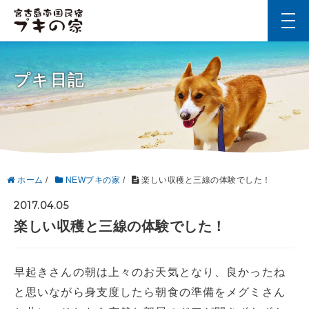
t
o
g
g
l
プキ日記
e
n
a
v
i
g
a
t
i
ホーム
/
NEWプキの家
/
楽しい収穫と三線の体験でした！
o
n
2017.04.05
楽しい収穫と三線の体験でした！
早起きさんの朝は上々のお天気となり、良かったね
と思いながら身支度したら朝食の準備をメグミさん