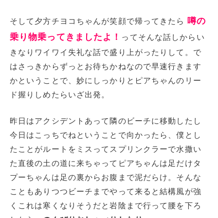
噂の
そして夕方チヨコちゃんが笑顔で帰ってきたら
乗り物乗ってきましたよ！
ってそんな話しからい
きなりワイワイ失礼な話で盛り上がったりして。で
はさっきからずっとお待ちかねなので早速行きます
かということで、妙にしっかりとピアちゃんのリー
ド握りしめたらいざ出発。
昨日はアクシデントあって隣のビーチに移動したし
今日はこっちでねということで向かったら、僕とし
たことがルートをミスってスプリンクラーで水撒い
た直後の土の道に来ちゃってピアちゃんは足だけタ
プーちゃんは足の裏からお腹まで泥だらけ。そんな
こともありつつビーチまでやって来ると結構風が強
くこれは寒くなりそうだと岩陰まで行って腰を下ろ