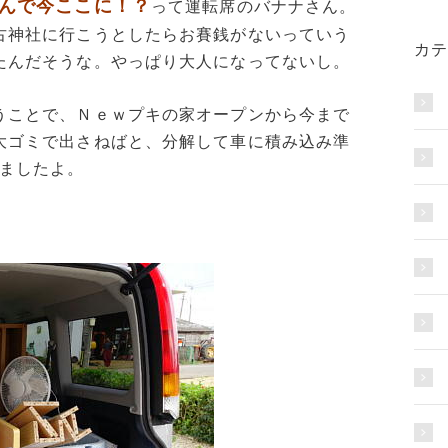
んで今ここに！？
って運転席のバナナさん。
古神社に行こうとしたらお賽銭がないっていう
カテ
たんだそうな。やっぱり大人になってないし。
うことで、Ｎｅｗプキの家オープンから今まで
大ゴミで出さねばと、分解して車に積み込み準
しましたよ。