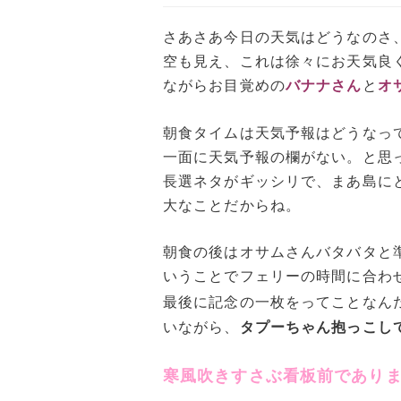
さあさあ今日の天気はどうなのさ
空も見え、これは徐々にお天気良
ながらお目覚めの
バナナさん
と
オ
朝食タイムは天気予報はどうなっ
一面に天気予報の欄がない。と思
長選ネタがギッシリで、まあ島に
大なことだからね。
朝食の後はオサムさんバタバタと
いうことでフェリーの時間に合わ
最後に記念の一枚をってことなん
いながら、
タプーちゃん抱っこし
寒風吹きすさぶ看板前であり