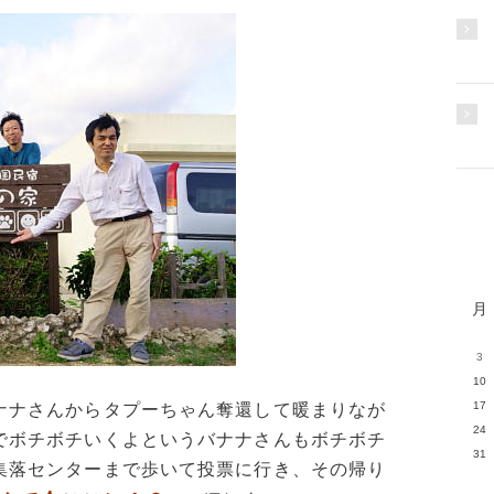
月
3
10
17
ナナさんからタプーちゃん奪還して暖まりなが
24
でボチボチいくよというバナナさんもボチボチ
31
集落センターまで歩いて投票に行き、その帰り