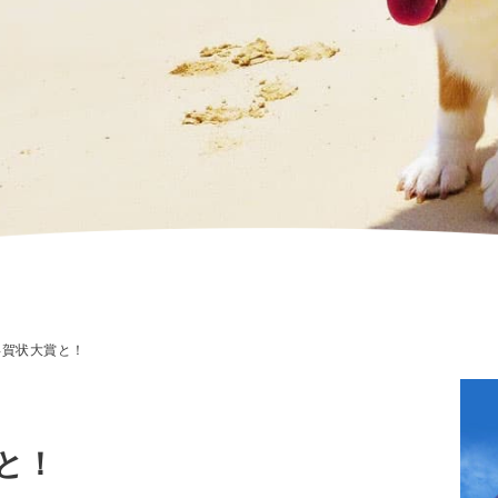
賀状大賞と！
と！