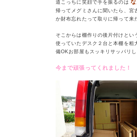
な
道こっちに笑顔で手を振るのは
帰ってメグミさんに聞いたら、宮
か財布忘れたって取りに帰って来
そこからは棚作りの後片付けとい
使っていたデスク２台と本棚を粗
備OKお部屋もスッキリサッパリ
今まで頑張ってくれました！