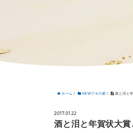
ホーム
/
NEWプキの家
/
酒と泪と年
2017.01.22
酒と泪と年賀状大賞