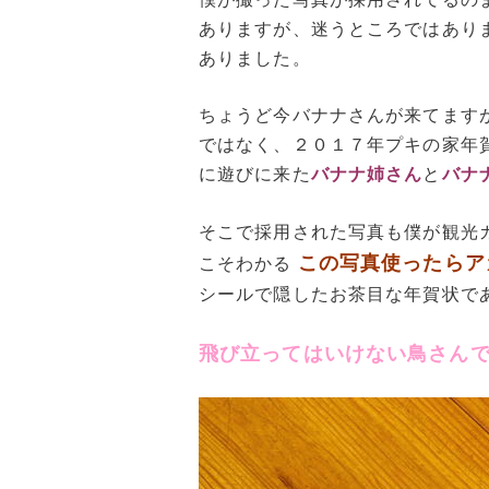
ありますが、迷うところではあり
ありました。
ちょうど今バナナさんが来てます
ではなく、２０１７年プキの家年
に遊びに来た
バナナ姉さん
と
バナ
そこで採用された写真も僕が観光
この写真使ったらア
こそわかる
シールで隠したお茶目な年賀状で
飛び立ってはいけない鳥さん