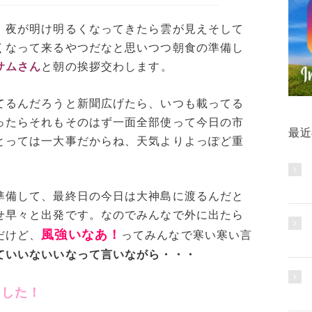
、夜が明け明るくなってきたら雲が見えそして
くなって来るやつだなと思いつつ朝食の準備し
サムさん
と朝の挨拶交わします。
てるんだろうと新聞広げたら、いつも載ってる
ったらそれもそのはず一面全部使って今日の市
最近
とっては一大事だからね、天気よりよっぽど重
準備して、最終日の今日は大神島に渡るんだと
せ早々と出発です。なのでみんなで外に出たら
風強いなあ！
だけど、
ってみんなで寒い寒い言
ていいないいなって言いながら・・・
ました！