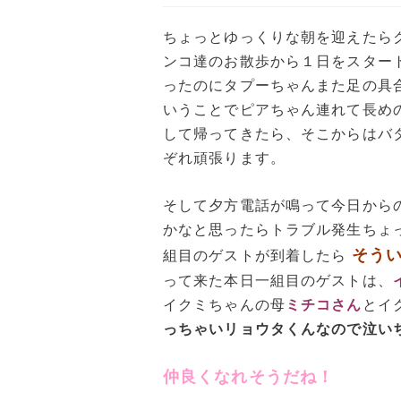
ちょっとゆっくりな朝を迎えたら
ンコ達のお散歩から１日をスター
ったのにタプーちゃんまた足の具
いうことでピアちゃん連れて長め
して帰ってきたら、そこからはバ
ぞれ頑張ります。
そして夕方電話が鳴って今日から
かなと思ったらトラブル発生ちょ
そう
組目のゲストが到着したら
って来た本日一組目のゲストは、
イクミちゃんの母
ミチコさん
とイ
っちゃいリョウタくんなので泣い
仲良くなれそうだね！