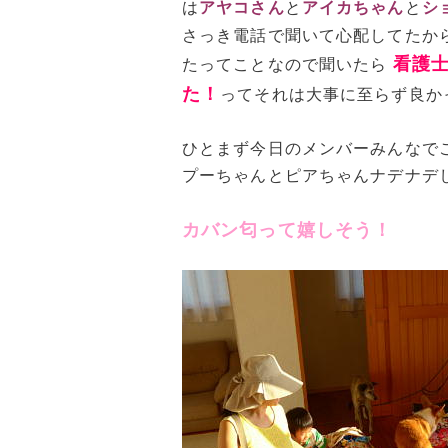
は
アヤコさん
と
アイカちゃん
と
シ
さっき電話で聞いて心配してたか
看護
たってことなので聞いたら
た！
ってそれは大事に至らず良か
ひとまず今日のメンバーみんなで
プーちゃんとピアちゃんナデナデ
カバン匂って嬉しそう！