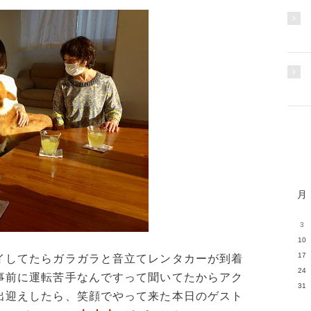
月
3
10
17
イしてたらガラガラと音立てレンタカーが到着
24
事前に運転苦手なんですって聞いてたからアク
31
出迎えしたら、笑顔でやって来た本日のゲスト