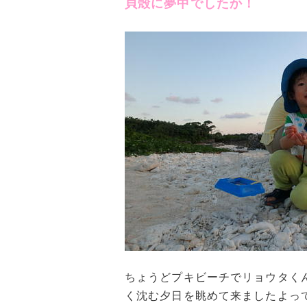
貝殻に夢中でしたか！
ちょうどプキビーチでリョウタく
く沈む夕日を眺めて来ましたよっ