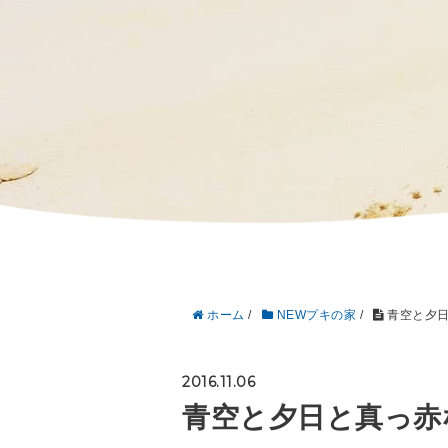
ホーム
/
NEWプキの家
/
青空と夕日
2016.11.06
青空と夕日と真っ赤