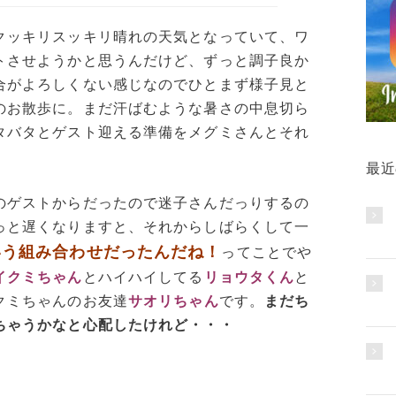
クッキリスッキリ晴れの天気となっていて、ワ
トさせようかと思うんだけど、ずっと調子良か
合がよろしくない感じなのでひとまず様子見と
のお散歩に。まだ汗ばむような暑さの中息切ら
タバタとゲスト迎える準備をメグミさんとそれ
最近
のゲストからだったので迷子さんだっりするの
っと遅くなりますと、それからしばらくして一
いう組み合わせだったんだね！
ってことでや
イクミちゃん
とハイハイしてる
リョウタくん
と
クミちゃんのお友達
サオリちゃん
です。
まだち
ちゃうかなと心配したけれど・・・