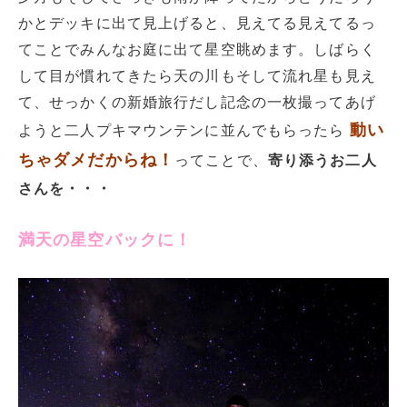
かとデッキに出て見上げると、見えてる見えてるっ
てことでみんなお庭に出て星空眺めます。しばらく
して目が慣れてきたら天の川もそして流れ星も見え
て、せっかくの新婚旅行だし記念の一枚撮ってあげ
動い
ようと二人プキマウンテンに並んでもらったら
ちゃダメだからね！
ってことで、
寄り添うお二人
さんを・・・
満天の星空バックに！