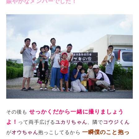
賑やかなメンバーでした！
せっかくだから一緒に撮りましょう
その後も
よ！
って両手広げる
ユカリちゃん
、隣で
コウジくん
一瞬僕のこと抱っ
が
オウちゃん
抱っこしてるから