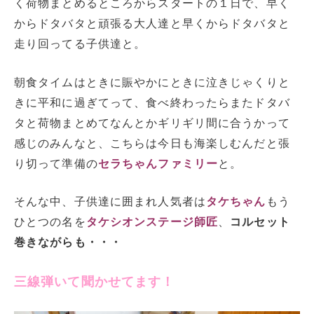
く荷物まとめるところからスタートの１日で、早く
からドタバタと頑張る大人達と早くからドタバタと
走り回ってる子供達と。
朝食タイムはときに賑やかにときに泣きじゃくりと
きに平和に過ぎてって、食べ終わったらまたドタバ
タと荷物まとめてなんとかギリギリ間に合うかって
感じのみんなと、こちらは今日も海楽しむんだと張
り切って準備の
セラちゃんファミリー
と。
そんな中、子供達に囲まれ人気者は
タケちゃん
もう
ひとつの名を
タケシオンステージ師匠
、
コルセット
巻きながらも・・・
三線弾いて聞かせてます！