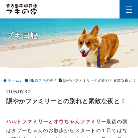
t
o
g
g
l
プキ日記
e
n
a
v
i
g
a
t
i
ホーム
/
NEWプキの家
/
賑やかファミリーとの別れと素敵な夜と！
o
n
2016.07.30
賑やかファミリーとの別れと素敵な夜と！
ハルトファミリー
と
オウちゃんファミリー
最後の朝
はタプーちゃんのお散歩からスタートの１日ではな