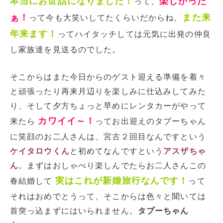
本当にお世話になりました！
楽しかった
って、
ぁ！
また来
って今も大笑いしてたくらいだからね、
年来ます！
ってハイタッチしては元気に出発の仲良
し家族達を見送るのでした。
そこからはまた今日からのゲスト迎える準備を着々
と頑張ったり再来月辺りを楽しみに仕込みしてみた
り、そして夕方ちょっと早めにレンタカーがやって
カワイイ～！
来たら
ってお出迎えのタプーちゃん
に笑顔のお二人さんは、宮古２回目なんですという
ケイタロウくん
と初めてなんですという
アスザちゃ
ん
。まずはおしゃべり楽しんでたらお二人さんこの
実はこれが新婚旅行なんです！
春結婚して
って
それはおめでとうって、そこからは色々と聞いては
首突っ込まずにはいられません。
タプーちゃん