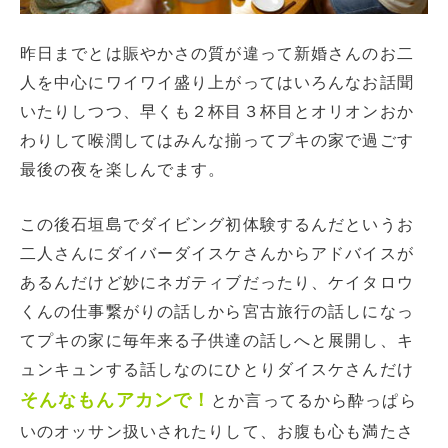
昨日までとは賑やかさの質が違って新婚さんのお二
人を中心にワイワイ盛り上がってはいろんなお話聞
いたりしつつ、早くも２杯目３杯目とオリオンおか
わりして喉潤してはみんな揃ってプキの家で過ごす
最後の夜を楽しんでます。
この後石垣島でダイビング初体験するんだというお
二人さんにダイバーダイスケさんからアドバイスが
あるんだけど妙にネガティブだったり、ケイタロウ
くんの仕事繋がりの話しから宮古旅行の話しになっ
てプキの家に毎年来る子供達の話しへと展開し、キ
ュンキュンする話しなのにひとりダイスケさんだけ
そんなもんアカンで！
とか言ってるから酔っぱら
いのオッサン扱いされたりして、お腹も心も満たさ