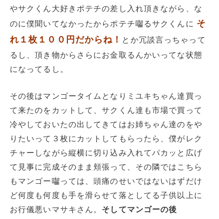
やサクくん大好きポテチの差し入れ頂きながら、な
そ
のに僕聞いてなかったからポテチ囓るサクくんに
れ１枚１００円だからね！
とか冗談言っちゃって
るし、頂き物からさらにお金取るんかいってな状態
になってるし。
その後はマンゴータイムとなりミユキちゃん達買っ
て来たのをカットして、サクくん達も市場で買って
冷やしておいたの出してきてはお姉ちゃん達のをや
りたいって３枚にカットしてもらったら、僕がレク
チャーしながら縦横に切り込み入れてパカッと広げ
て見事に完成そのまま頬張って、その隣ではこちら
もマンゴー囓っては、頭痛のせいではないはずだけ
ど何度も何度も手を滑らせて落としてる子供以上に
お行儀悪いマサキさん。
そしてマンゴーの後