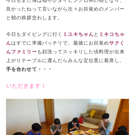
今日もまた海は穏やかダイビング日和の朝となり、
良かったねって言いながら次々お目覚めのメンバー
と朝の挨拶交わします。
今日もダイビングに行く
ミユキちゃん
と
ミキコちゃ
ん
はすでに準備バッチリで、最後にお目覚め
サクく
んファミリー
も顔洗ってスッキリした頃料理が出来
上がりテーブルに運んだらみんな定位置に着席し、
手を合わせて・・・
いただきます！