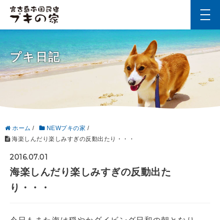
t
o
g
g
l
プキ日記
e
n
a
v
i
g
a
t
i
ホーム
/
NEWプキの家
/
o
海楽しんだり楽しみすぎの反動出たり・・・
n
2016.07.01
海楽しんだり楽しみすぎの反動出た
り・・・