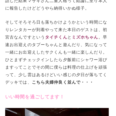
話した結果マサキさん二重人格って結論に至り本人
に報告したけどどうやら納得いかぬ様子。
そしてそろそろ日も落ちかけようかという時間にな
りレンタカーが到着やって来た本日のゲストは、初
宮古なんですという
タイチくん
と
ミズホちゃん
。早
速お出迎えのタプーちゃんと遊んだり、気になって
一緒にお出迎えしたサクくんも一緒に楽しんだり。
ひとまずチェックインしたら夕飯前にシャワー浴び
ますってことでその間に僕らは料理の仕上げを頑張
って、少し雲はあるけどいい感じの夕日が落ちてく
デッキでは、
こちら夫婦仲良く並んで・・・
いい時間を過ごしてます！