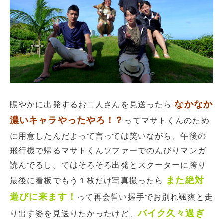
なかなか
賑やかに出発するお二人さんを見送ったら
濃いキャラやったやろ！？
ってマサトくんのため
に用意したんだよって言っては笑いながら、午後の
飛行機で帰るマサトくんソファーでのんびりマンガ
読んでるし。ではそろそろ出発とスクーターに跨り
また絶対
最後に看板でもう１枚だけ写真撮ったら
遊びに来ます！
って再会誓い握手でお別れ颯爽と走
バイク久々過ぎ
り出す姿を見送りたかったけど、