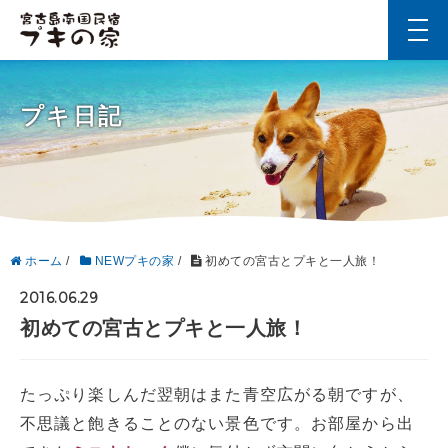
t
o
g
g
l
プキ日記
e
n
a
v
i
g
a
t
i
ホーム
/
NEWプキの家
/
初めての宮古とプキと一人旅！
o
n
2016.06.29
初めての宮古とプキと一人旅！
たっぷり楽しんだ翌朝はまた青空広がる朝ですが、
不思議と飽きることのない景色です。お部屋から出