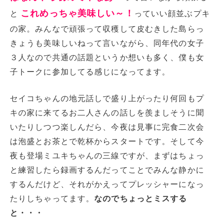
これめっちゃ美味しい～！
と
っていい顔並ぶプキ
の家。みんなで頑張って収穫して皮むきした島らっ
きょうも美味しいねって言いながら、同年代の女子
３人なので共通の話題というか想いも多く、僕も女
子トークに参加してる感じになってます。
セイコちゃんの地元話しで盛り上がったり何回もプ
キの家に来てるお二人さんの話しを羨ましそうに聞
いたりしつつ楽しんだら、今夜は見事に完食二次会
は泡盛とお茶とで乾杯からスタートです。そして今
夜も登場ミユキちゃんの三線ですが、まずはちょっ
と練習したら録画するんだってことでみんな静かに
するんだけど、それがかえってプレッシャーになっ
たりしちゃってます。
なのでちょっとミスする
と・・・