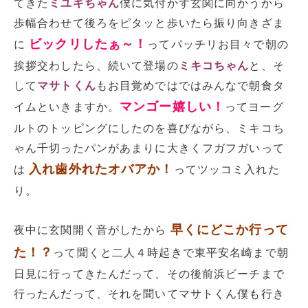
てきた
ミユキちゃん
僕に気付かず玄関に向かうから
歩幅合わせて後ろをピタッと歩いたら振り向きざま
ビックリしたぁ～！
に
ってパッチリお目々で朝の
挨拶交わしたら、続いて登場の
ミキコちゃん
と、そ
して
マサトくん
もお目覚めではではみんなで朝食タ
マンゴー嬉しい！
イムといきますか。
ってヨーグ
ルトのトッピングにしたのを喜びながら、ミキコち
ゃん千切ったパンがあまりに大きくフガフガいって
入れ歯外れたオバアか！
は
ってツッコミ入れた
り。
早くにどこか行って
夜中に玄関開く音がしたから
た！？
って聞くと二人４時起きで東平安名崎まで朝
日見に行ってきたんだって、その後前浜ビーチまで
行ったんだって、それを聞いてマサトくん僕も行き