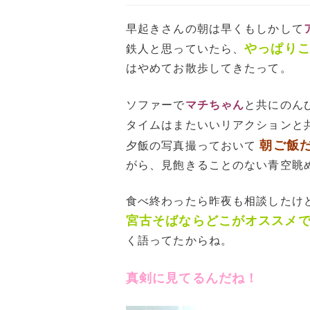
早起きさんの朝は早くもしかして
やっぱり
鉄人と思っていたら、
はやめてお散歩してきたって。
ソファーで
マチちゃん
と共にのん
タイムはまたいいリアクションと
朝ご飯
夕飯の写真撮っておいて
がら、見飽きることのない青空眺
食べ終わったら昨夜も相談したけ
宮古そばならどこがオススメ
く語ってたからね。
真剣に見てるんだね！