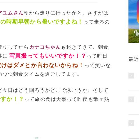
アユムさん
朝から走りに行ったかと、さすがは
この時期早朝から暑いですよね！
って走るの
びりしてたら
カナコちゃん
も起きてきて、朝食
写真撮ってもいいですか！？
共に
って昨日
最近
だけはダメとか言わないからね！
って笑いな
めつつ朝食タイムを過ごしてます。
ど今日はどう回ろうかどこで泳ごうか、そして
ですか！？
って旅の食は大事って昨夜も散々熱