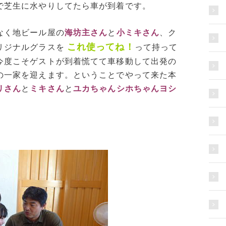
で芝生に水やりしてたら車が到着です。
なく地ビール屋の
海坊主さん
と
小ミキさん
、ク
これ使ってね！
リジナルグラスを
って持って
今度こそゲストが到着慌てて車移動して出発の
の一家を迎えます。ということでやって来た本
リさん
と
ミキさん
と
ユカちゃんシホちゃんヨシ