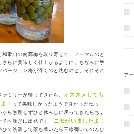
で和歌山の南高梅を取り寄せて、ノーマルのと
てさらに美味しく仕上がるように。ちなみに手
ツバージョン梅が浮くのと沈むのと、それぞれ
アー
オススメしても
ファミリーが帰ってきたら、
たよ！
って美味しかったようで良かったねっ
いから無理せずひと休みしに戻ってきたらちょ
ニモがいましたよ！
ーチへ泳ぎに出発です
。
浴びて洗濯して落ち着いたら三線弾いてのんび