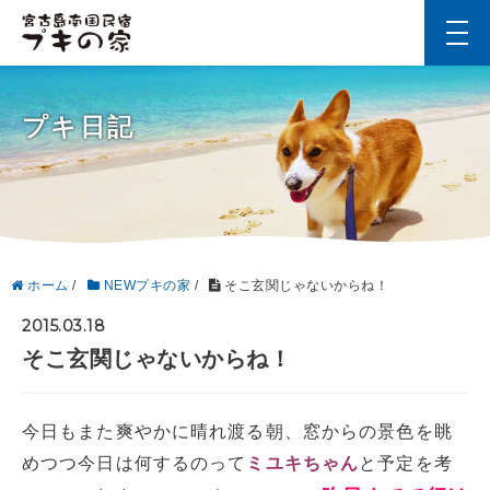
t
o
g
g
l
プキ日記
e
n
a
v
i
g
a
t
i
ホーム
/
NEWプキの家
/
そこ玄関じゃないからね！
o
n
2015.03.18
そこ玄関じゃないからね！
今日もまた爽やかに晴れ渡る朝、窓からの景色を眺
めつつ今日は何するのって
ミユキちゃん
と予定を考