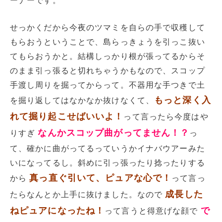
ーナーです。
せっかくだから今夜のツマミを自らの手で収穫して
もらおうということで、島らっきょうを引っこ抜い
てもらおうかと。結構しっかり根が張ってるからそ
のまま引っ張ると切れちゃうかもなので、スコップ
手渡し周りを掘ってからって。不器用な手つきで土
もっと深く入
を掘り返してはなかなか抜けなくて、
れて掘り起こせばいいよ！
って言ったら今度はや
なんかスコップ曲がってません！？
りすぎ
っ
て、確かに曲がってるっていうかイナバウアーみた
いになってるし。斜めに引っ張ったり捻ったりする
真っ直ぐ引いて、ピュアな心で！
から
って言っ
成長した
たらなんとか上手に抜けました。なので
ねピュアになったね！
で
って言うと得意げな顔で