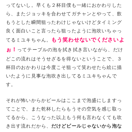
ってないし。早くも２杯目僕も一緒におかわりした
ら、またジョッキを合わせてガチャンとやって、飲
もうとした瞬間狙ったわけじゃないけどタイミング
良く面白いこと言ったら狙ったように泡吹いちゃっ
もう笑わせないでくださいよ
てるミユキちゃん。
ぉ！
ってテーブルの泡を拭き拭き言いながら、だけ
どこの流れはそうせざるを得ないということで、３
杯目のおかわりは今度こそ狙って笑わせたら絵に描
いたように見事な泡吹き出してるミユキちゃんで
す。
それが怖いからかビールはここまで泡盛にしますっ
てことで、また乾杯したらもうその空気を感じ取っ
てるから、こうなった以上もう何も言わなくても吹
き出す流れだから、
だけどビールじゃないから泡な