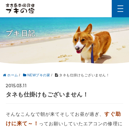
t
o
g
g
l
プキ日記
e
n
a
v
i
g
a
t
i
ホーム
/
NEWプキの家
/
タネも仕掛けもございません！
o
n
2015.03.11
タネも仕掛けもございません！
すぐ助
そんなこんなで朝が来てそしてお昼が過ぎ、
けに来て～！
ってお願いしていたエアコンの修理に