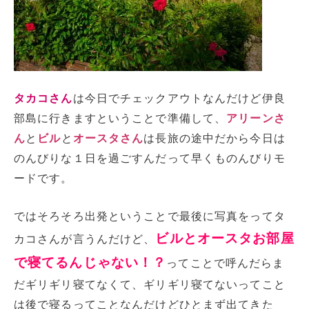
タカコさん
は今日でチェックアウトなんだけど伊良
部島に行きますということで準備して、
アリーンさ
ん
と
ビル
と
オースタさん
は長旅の途中だから今日は
のんびりな１日を過ごすんだって早くものんびりモ
ードです。
ではそろそろ出発ということで最後に写真をってタ
ビルとオースタお部屋
カコさんが言うんだけど、
で寝てるんじゃない！？
ってことで呼んだらま
だギリギリ寝てなくて、ギリギリ寝てないってこと
は後で寝るってことなんだけどひとまず出てきた