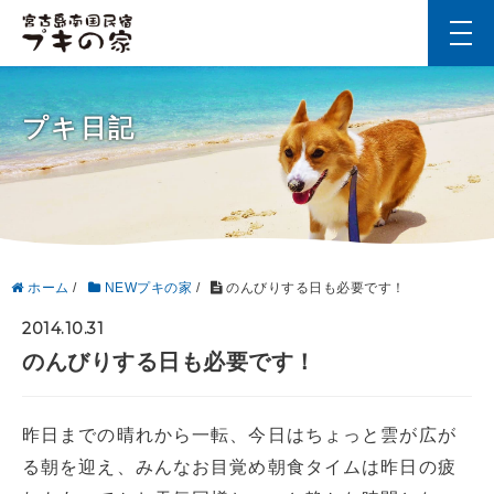
t
o
g
g
l
プキ日記
e
n
a
v
i
g
a
t
i
ホーム
/
NEWプキの家
/
のんびりする日も必要です！
o
n
2014.10.31
のんびりする日も必要です！
昨日までの晴れから一転、今日はちょっと雲が広が
る朝を迎え、みんなお目覚め朝食タイムは昨日の疲