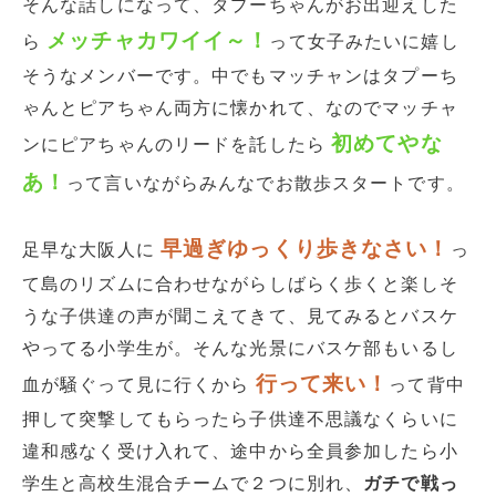
そんな話しになって、タプーちゃんがお出迎えした
メッチャカワイイ～！
ら
って女子みたいに嬉し
そうなメンバーです。中でもマッチャンはタプーち
ゃんとピアちゃん両方に懐かれて、なのでマッチャ
初めてやな
ンにピアちゃんのリードを託したら
あ！
って言いながらみんなでお散歩スタートです。
早過ぎゆっくり歩きなさい！
足早な大阪人に
っ
て島のリズムに合わせながらしばらく歩くと楽しそ
うな子供達の声が聞こえてきて、見てみるとバスケ
やってる小学生が。そんな光景にバスケ部もいるし
行って来い！
血が騒ぐって見に行くから
って背中
押して突撃してもらったら子供達不思議なくらいに
違和感なく受け入れて、途中から全員参加したら小
学生と高校生混合チームで２つに別れ、
ガチで戦っ