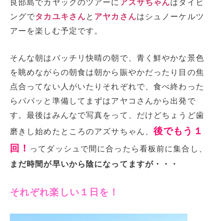
良部島でカヤックのツアーに
アズサちゃん
はダイビ
ングで
タカユキさん
と
アヤカさん
はシュノーケルツ
アーを楽しむ予定です。
そんな朝はバッチリ快晴の朝で、青く鮮やかな景色
を眺めながらの朝食は朝から賑やかだったり目の焦
点合ってない人がいたりそれぞれで、食べ終わった
らパパッと準備してまずはアヤコさんから出発で
す。最後はみんなで写真をって、だけどちょうど歯
後でもう１
磨きし始めたところのアズサちゃん、
回！
ってダッシュで間に合ったら看板前に集合し、
まだ時間が早いから陰になってますが・・・
それぞれ楽しい１日を！