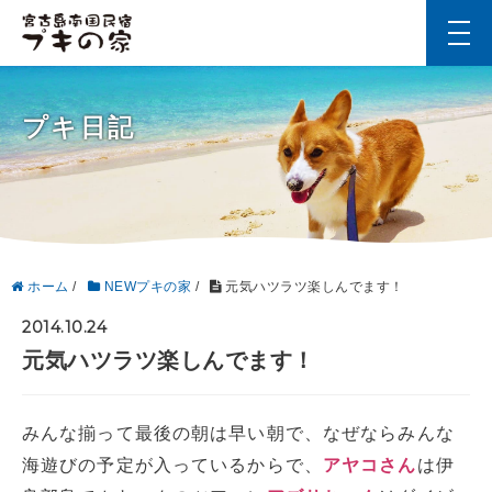
t
o
g
g
l
プキ日記
e
n
a
v
i
g
a
t
i
ホーム
/
NEWプキの家
/
元気ハツラツ楽しんでます！
o
n
2014.10.24
元気ハツラツ楽しんでます！
みんな揃って最後の朝は早い朝で、なぜならみんな
海遊びの予定が入っているからで、
アヤコさん
は伊