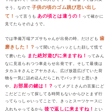
子供の頃のゴム跳び思い出し
そう。なので
て！
あの頃とは違うの！
って言うも
って確かに
見てたらそのようで。
歯
では準備万端アズサちゃんが出発の時、だけども
磨きした！？
って聞いたらハッとした顔して慌て
また絶対遊びに来ますね！
て磨いたら
ってみん
なに見送られつつ車走らせ出発です。そして最後は
タカユキさんとアヤカさん、広げ放題広げていた荷
物を一気に詰め込んだらこれでバッチリと思いき
お部屋の鍵は！？
や、
ってメグミさんの言葉にど
こだどこだって探してる時間もないからひとまず行
ってらっしゃいってことで、きっとスーツケースに
後で返しに来ますね！
入れちゃってるから
とい