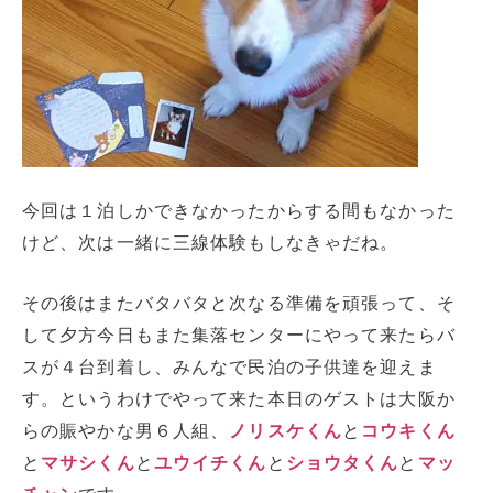
今回は１泊しかできなかったからする間もなかった
けど、次は一緒に三線体験もしなきゃだね。
その後はまたバタバタと次なる準備を頑張って、そ
して夕方今日もまた集落センターにやって来たらバ
スが４台到着し、みんなで民泊の子供達を迎えま
す。というわけでやって来た本日のゲストは大阪か
らの賑やかな男６人組、
ノリスケくん
と
コウキくん
と
マサシくん
と
ユウイチくん
と
ショウタくん
と
マッ