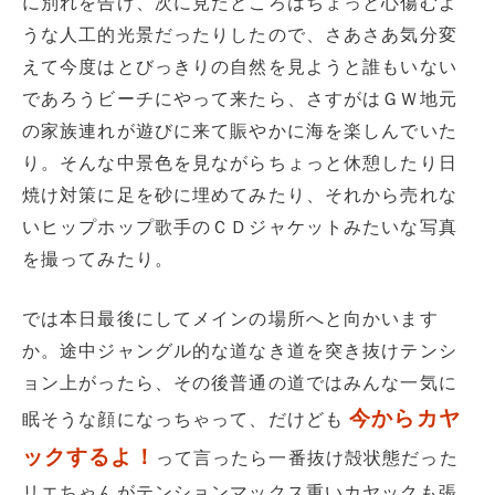
に別れを告げ、次に見たところはちょっと心傷むよ
うな人工的光景だったりしたので、さあさあ気分変
えて今度はとびっきりの自然を見ようと誰もいない
であろうビーチにやって来たら、さすがはＧＷ地元
の家族連れが遊びに来て賑やかに海を楽しんでいた
り。そんな中景色を見ながらちょっと休憩したり日
焼け対策に足を砂に埋めてみたり、それから売れな
いヒップホップ歌手のＣＤジャケットみたいな写真
を撮ってみたり。
では本日最後にしてメインの場所へと向かいます
か。途中ジャングル的な道なき道を突き抜けテンシ
ョン上がったら、その後普通の道ではみんな一気に
今からカヤ
眠そうな顔になっちゃって、だけども
ックするよ！
って言ったら一番抜け殻状態だった
リエちゃんがテンションマックス重いカヤックも張