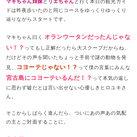
マキちゃん姉妹
と
リエちゃん
と行く本日の観光ガイ
ドは昨夜歩いたのと同じコースをゆっくりゆっくり
辿りながらスタートです。
オランウータンだったんじゃな
マキちゃん曰く
い！？
ってもし正解だったら大スクープだからね。
だけどその声を聞いたちょっと手前で謎の動物を発
コヨーテじゃない！？
見、
って僕の言葉にみんな
宮古島にコヨーテいるんだ！？
って本気の返し
に思わず嘘だとは言い出せない心優しきヒロユキさ
ん。
そこからしばらく進んだら、ついにあの声あの気配
の主とご対面することに。