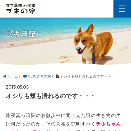
t
o
g
g
l
プキ日記
e
n
a
v
i
g
a
t
i
ホーム
/
NEWプキの家
/
オシリも頬も濡れるのです・・・
o
n
2013.05.05
オシリも頬も濡れるのです・・・
昨夜真っ暗闇のお散歩中に聞こえた謎の生き物の声
は何だったのか、その真相を究明すべく
チホちゃん