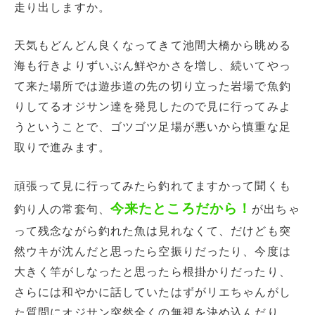
走り出しますか。
天気もどんどん良くなってきて池間大橋から眺める
海も行きよりずいぶん鮮やかさを増し、続いてやっ
て来た場所では遊歩道の先の切り立った岩場で魚釣
りしてるオジサン達を発見したので見に行ってみよ
うということで、ゴツゴツ足場が悪いから慎重な足
取りで進みます。
頑張って見に行ってみたら釣れてますかって聞くも
今来たところだから！
釣り人の常套句、
が出ちゃ
って残念ながら釣れた魚は見れなくて、だけども突
然ウキが沈んだと思ったら空振りだったり、今度は
大きく竿がしなったと思ったら根掛かりだったり、
さらには和やかに話していたはずがリエちゃんがし
た質問にオジサン突然全くの無視を決め込んだり。