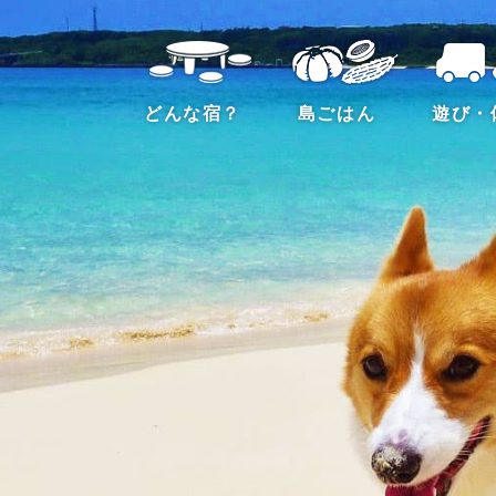
どんな宿？
島ごはん
遊び・