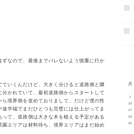
はずなので、最後までバレないよう慎重に行か
月
てていくんだけど、大きく分けると道路側と隣
に分かれていて、最初道路側からスタートして
3
から境界側を攻めておりまして、だけど僕の性
10
中途半端でまだひとつも完璧には仕上がってま
17
あって、道路側は大きな木を植える予定がある
24
31
菜園エリアは材料待ち、境界エリアはまだ始め