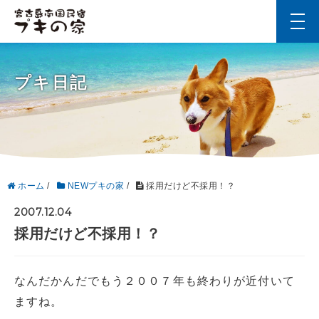
t
o
g
g
l
プキ日記
e
n
a
v
i
g
a
t
i
ホーム
/
NEWプキの家
/
採用だけど不採用！？
o
n
2007.12.04
採用だけど不採用！？
なんだかんだでもう２００７年も終わりが近付いて
ますね。