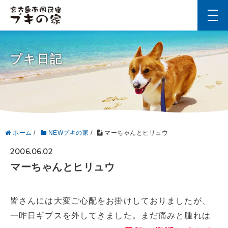
t
o
g
g
l
プキ日記
e
n
a
v
i
g
a
t
i
ホーム
/
NEWプキの家
/
マーちゃんとヒリュウ
o
n
2006.06.02
マーちゃんとヒリュウ
皆さんには大変ご心配をお掛けしておりましたが、
一昨日ギプスを外してきました。まだ痛みと腫れは