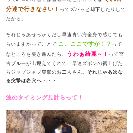
分達で行きなさい！
ってズバッと却下したりして
たから。
それじゃあせっかくだし早速青い海全身で感じても
こ、
ここですか！？
らいますかってことで
って
うわぁ綺麗～！
なところを突き進んだら、
って宮
古ブルーが出迎えてくれて、早速ズボンの裾上げた
らジャブジャブ突撃のお二人さん。
それじゃあ次な
る突撃は岩穴へ・・・
波のタイミング見計らって！