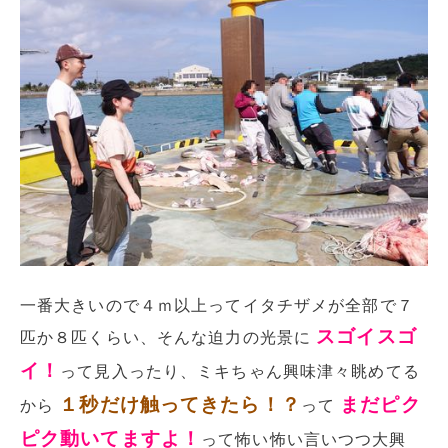
一番大きいので４ｍ以上ってイタチザメが全部で７
スゴイスゴ
匹か８匹くらい、そんな迫力の光景に
イ！
って見入ったり、ミキちゃん興味津々眺めてる
１秒だけ触ってきたら！？
まだピク
から
って
ピク動いてますよ！
って怖い怖い言いつつ大興