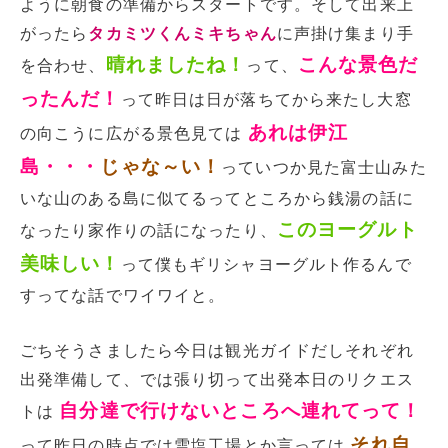
ように朝食の準備からスタートです。そして出来上
がったら
タカミツくんミキちゃん
に声掛け集まり手
晴れましたね！
こんな景色だ
を合わせ、
って、
ったんだ！
って昨日は日が落ちてから来たし大窓
あれは伊江
の向こうに広がる景色見ては
島・・・
じゃな～い！
っていつか見た富士山みた
いな山のある島に似てるってところから銭湯の話に
このヨーグルト
なったり家作りの話になったり、
美味しい！
って僕もギリシャヨーグルト作るんで
すってな話でワイワイと。
ごちそうさましたら今日は観光ガイドだしそれぞれ
出発準備して、では張り切って出発本日のリクエス
自分達で行けないところへ連れてって！
トは
それ自
って昨日の時点では雪塩工場とか言っては