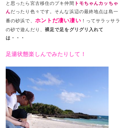
と思ったら宮古移住のプキ仲間
トモちゃんカッちゃ
ん
だったり色々です。そんな浜辺の最終地点は島一
ホントだ凄い凄い
番の砂浜で、
！ってサラッサラ
の砂で遊んだり、
裸足で足をグリグリ入れて
は・・・
足湯状態楽しんでみたりして！