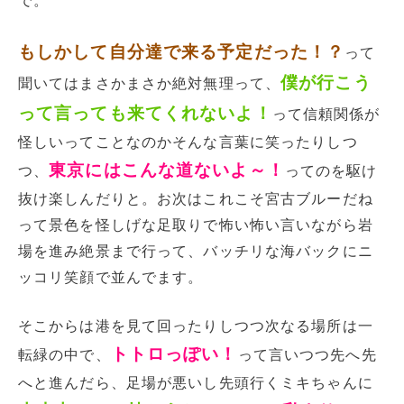
で。
もしかして自分達で来る予定だった！？
って
僕が行こう
聞いてはまさかまさか絶対無理って、
って言っても来てくれないよ！
って信頼関係が
怪しいってことなのかそんな言葉に笑ったりしつ
東京にはこんな道ないよ～！
つ、
ってのを駆け
抜け楽しんだりと。お次はこれこそ宮古ブルーだね
って景色を怪しげな足取りで怖い怖い言いながら岩
場を進み絶景まで行って、バッチリな海バックにニ
ッコリ笑顔で並んでます。
そこからは港を見て回ったりしつつ次なる場所は一
トトロっぽい！
転緑の中で、
って言いつつ先へ先
へと進んだら、足場が悪いし先頭行くミキちゃんに