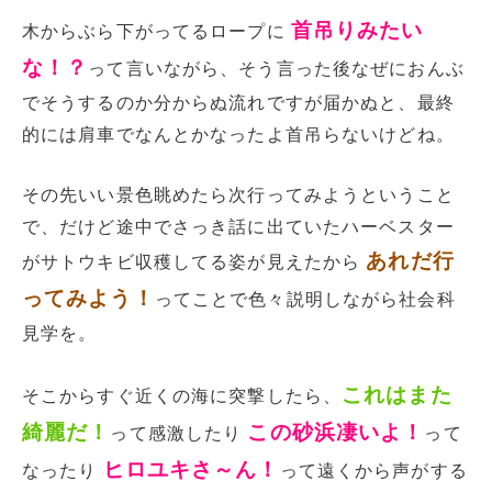
首吊りみたい
木からぶら下がってるロープに
な！？
って言いながら、そう言った後なぜにおんぶ
でそうするのか分からぬ流れですが届かぬと、最終
的には肩車でなんとかなったよ首吊らないけどね。
その先いい景色眺めたら次行ってみようということ
で、だけど途中でさっき話に出ていたハーベスター
あれだ行
がサトウキビ収穫してる姿が見えたから
ってみよう！
ってことで色々説明しながら社会科
見学を。
これはまた
そこからすぐ近くの海に突撃したら、
綺麗だ！
この砂浜凄いよ！
って感激したり
って
ヒロユキさ～ん！
なったり
って遠くから声がする