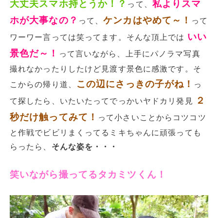
大丈夫スマホ持とうか！？
私よりスマ
って、
ホが大事なの？
ケンカはやめて～！
って、
って
いい
ワーワー言っては笑ってます。そんな頂上では
景色だ～！
って言いながら、上手にパノラマ写真
撮れなかったりしたけど見渡す景色に感激です。そ
この辺にさっきの子がね！
こからの帰り道、
っ
２
て探したら、いたいたってでっかいヤドカリ発見
秒だけ触ってみて！
って小さいことからコツコツ
と作戦でビビリまくってるミキちゃんに頑張っても
らったら、
そんな姿を・・・
笑いながら撮ってるタカミツくん！