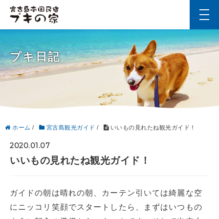
t
o
g
g
l
プキ日記
e
n
a
v
i
g
a
t
i
ホーム
/
宮古島観光ガイド
/
いいもの見れたね観光ガイド！
o
n
2020.01.07
いいもの見れたね観光ガイド！
ガイドの朝は晴れの朝、カーテン引いては綺麗な空
にニッコリ笑顔でスタートしたら、まずはいつもの