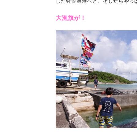
した狩俣漁港へと。
そしたらやっ
大漁旗が！