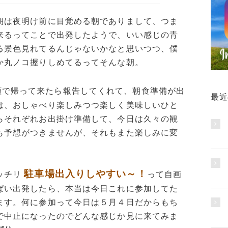
朝は夜明け前に目覚める朝でありまして、つま
来るってことで出発したようで、いい感じの青
る景色見れてるんじゃないかなと思いつつ、僕
か丸ノコ握りしめてるってそんな朝。
顔で帰って来たら報告してくれて、朝食準備が出
最近
は、おしゃべり楽しみつつ楽しく美味しいひと
らそれぞれお出掛け準備して、今日は久々の観
も予想がつきませんが、それもまた楽しみに変
駐車場出入りしやすい～！
ッチリ
って自画
ぱい出発したら、本当は今日これに参加してた
ます。何に参加って今日は５月４日だからもち
で中止になったのでどんな感じか見に来てみま