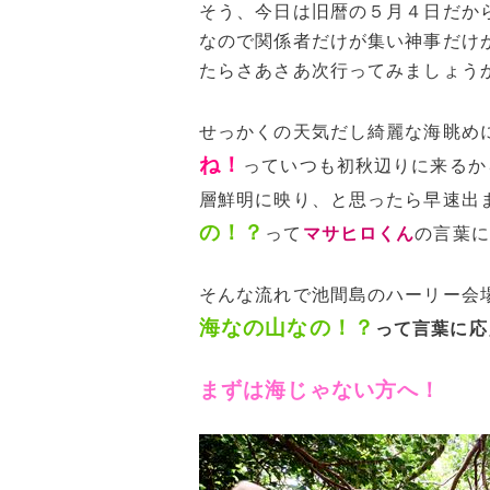
そう、今日は旧暦の５月４日だか
なので関係者だけが集い神事だけ
たらさあさあ次行ってみましょう
せっかくの天気だし綺麗な海眺め
ね！
っていつも初秋辺りに来るか
層鮮明に映り、と思ったら早速出
の！？
って
マサヒロくん
の言葉に
そんな流れで池間島のハーリー会
海なの山なの！？
って言葉に応
まずは海じゃない方へ！