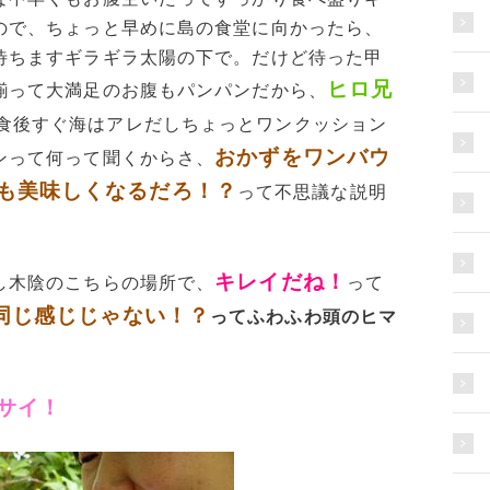
ので、ちょっと早めに島の食堂に向かったら、
待ちますギラギラ太陽の下で。だけど待った甲
ヒロ兄
揃って大満足のお腹もパンパンだから、
食後すぐ海はアレだしちょっとワンクッション
おかずをワンバウ
ンって何って聞くからさ、
も美味しくなるだろ！？
って不思議な説明
キレイだね！
し木陰のこちらの場所で、
って
同じ感じじゃない！？
ってふわふわ頭のヒマ
サイ！