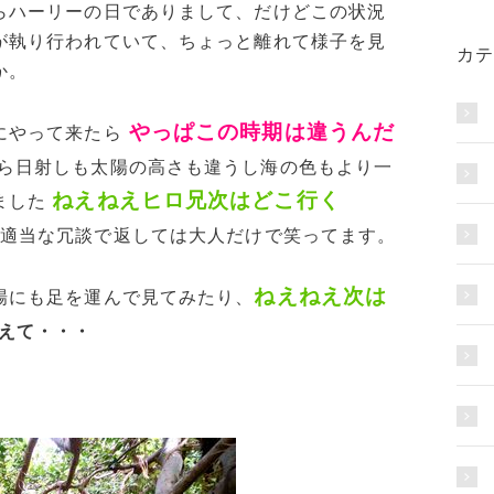
らハーリーの日でありまして、だけどこの状況
が執り行われていて、ちょっと離れて様子を見
カテ
か。
やっぱこの時期は違うんだ
にやって来たら
ら日射しも太陽の高さも違うし海の色もより一
ねえねえヒロ兄次はどこ行く
ました
適当な冗談で返しては大人だけで笑ってます。
ねえねえ次は
場にも足を運んで見てみたり、
えて・・・