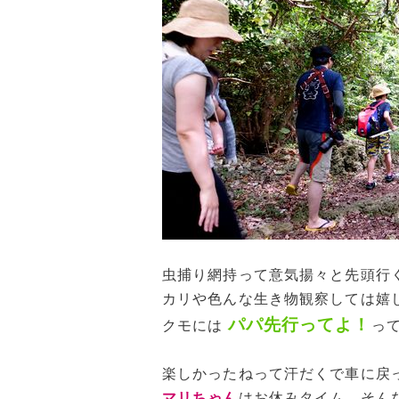
虫捕り網持って意気揚々と先頭行
カリや色んな生き物観察しては嬉
パパ先行ってよ！
クモには
っ
楽しかったねって汗だくで車に戻
マリちゃん
はお休みタイム。そん