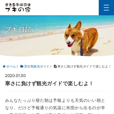
t
o
g
g
l
プキ日記
e
n
a
v
i
g
a
t
i
ホーム
/
宮古島観光ガイド
/
寒さに負けず観光ガイドで楽しむよ！
o
n
2020.01.30
寒さに負けず観光ガイドで楽しむよ！
みんなたっぷり寝た朝は予報よりも天気のいい朝と
なり、だけど予報通りの気温に布団から出るのが辛