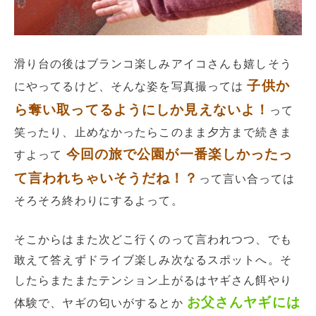
滑り台の後はブランコ楽しみアイコさんも嬉しそう
子供か
にやってるけど、そんな姿を写真撮っては
ら奪い取ってるようにしか見えないよ！
って
笑ったり、止めなかったらこのまま夕方まで続きま
今回の旅で公園が一番楽しかったっ
すよって
て言われちゃいそうだね！？
って言い合っては
そろそろ終わりにするよって。
そこからはまた次どこ行くのって言われつつ、でも
敢えて答えずドライブ楽しみ次なるスポットへ。そ
したらまたまたテンション上がるはヤギさん餌やり
お父さんヤギには
体験で、ヤギの匂いがするとか