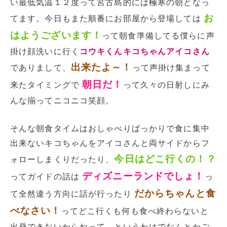
い最低気温１２度って宮古島的には極寒の朝となっ
お
てます。今日もまた順番にお部屋から登場しては
はようございます！
って朝食準備してる僕らに声
掛け顔洗いに行く
コウキくんキコちゃんアイコさん
出来たよ～！
でありまして、
って声掛け集まって
朝日だ！
来たタイミングで
って久々の日射しにみ
んな揃ってニコニコ笑顔。
そんな朝食タイムはおしゃべりばっかりで食に集中
出来ないキコちゃんをアイコさんと両サイドからフ
今日はどこ行くの！？
ォローしまくりだったり、
ディズニーランドでしょ！
ってガイドの話は
っ
だからちゃんと食
て全然違う方向に話が行ったり
べなさい！
ってどこ行くも何も食べ終わらないと
出発できないからねって。というわけでなんとかご