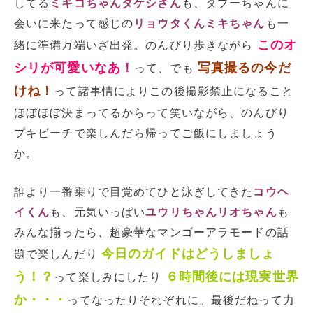
してる
ミキコちゃんタケシさん
も、タプーちゃんに
会いに来たって感じの
リョウタくんミキちゃん
も一
このオ
緒に準備万端いざ出発。のんびり歩きながら
シリが可愛いなあ！
写真撮るの今だ
って、でも
けね！
って諸事情によりこの後撮影禁止になること
ほぼほぼ決まってるからって笑いながら、のんびり
プキビーチで楽しんだら帰ってご飯にしましょう
か。
誰より一番乗りで目覚めてひと泳ぎしてきた
コウヘ
イくん
も、元気いっぱい
ユウリちゃんリオちゃん
も
みんな揃ったら、超豪華なマンゴーアラモードの話
今日のガイドはどうしましょ
題で楽しんだり
う！？
６時間後には現実世界
って楽しみにしたり
か・・・
ってなったりそれぞれに。最後だねって力