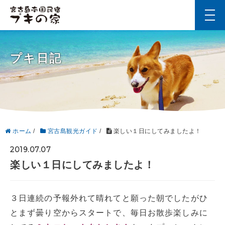
t
o
g
g
l
プキ日記
e
n
a
v
i
g
a
t
i
ホーム
/
宮古島観光ガイド
/
楽しい１日にしてみましたよ！
o
n
2019.07.07
楽しい１日にしてみましたよ！
３日連続の予報外れて晴れてと願った朝でしたがひ
とまず曇り空からスタートで、毎日お散歩楽しみに