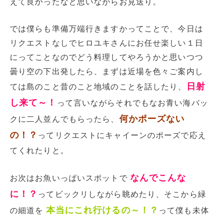
えて良かったなと思いながらお見送り。
では僕らも準備万端行きますかってことで、今日は
リクエストなしでヒロユキさんにお任せ楽しい１日
にってことなのでどう料理してやろうかと思いつつ
曇り空の下出発したら、まずは近場を色々ご案内し
日射
ては島のこと昔のこと地域のことを話したり、
し来て～！
って言いながらそれでもなお青い海バッ
何かポーズない
クに二人並んでもらったら、
の！？
ってリクエストにキャイーンのポーズで応え
てくれたりと。
なんでこんな
お次はお魚いっぱいスポットで
に！？
ってビックリしながら眺めたり、そこから緑
本当にこれ行けるの～！？
の細道を
って僕も未体