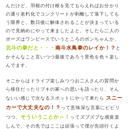
んだけど、羽根の付け根を見てもらえればお分かり
の通り老朽化でコンクリートが剥離して落下しても
う限界と、数日後に解体されることが決まっている
ので見納めにやって来ましたよと。そしたら二人の
ポーズはワンピースでいうところのボンちゃんか、
北斗の拳だと・・・
南斗水鳥拳のレイか！？
と
かそんなこと言いつつ最後であろう景色を色々楽し
んでます。
そこからはドライブ楽しみつつお二人さんの質問か
ら移住だったりプキの家への思いを語ったり、そん
スニー
ないい感じで次なるスポットにやって来たら
カーで大丈夫なの！？
って意味深な言葉にビビリ
そういうことか～！
つつ、
ってズブズブな感覚楽
しんで。その先ではここは頑張って僕が先頭行くよ