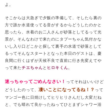
よ。
そこからは大急ぎで夕飯の準備して、そしたら裏の
方で誰か水道使ってる音がするからどうしたのかと
思ったら、水着のお二人さんが砂落としてるって光
景が。そんなわけで来たのにタプーちゃん気付かな
いし入り口どこかと探して裏手の水道で砂落として
るってそんなスタートとなった本日のゲストは、慶
良間に行くはずが天候不良で直前に行き先変えてや
って来た
チエちゃん
と
ヒロキくん
。
迷っちゃってごめんなさい！
ってそれはいいけど
凄いことになってるね！？
どうしたのって、
って
マンゴー色に日焼けしてヒリヒリさんだし大変だね
と、でも晴れて良かったねってひとまずシャワー浴