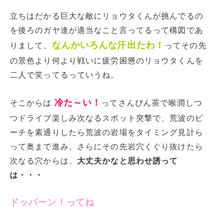
立ちはだかる巨大な敵にリョウタくんが挑んでるの
を後ろのガヤ達が適当なこと言ってるって構図であ
なんかいろんな汗出たわ！
りまして、
ってその先
の景色より何より戦いに疲労困憊のリョウタくんを
二人で笑ってるっていうね。
冷た～い！
そこからは
ってさんぴん茶で喉潤しつ
つドライブ楽しみ次なるスポット突撃で、荒波のビ
ーチを素通りしたら荒波の岩場をタイミング見計ら
って奥まで進み、さらにその先岩穴くぐり抜けたら
次なる穴からは、
大丈夫かなと思わせ誘って
は・・・
ドッパーン！ってね