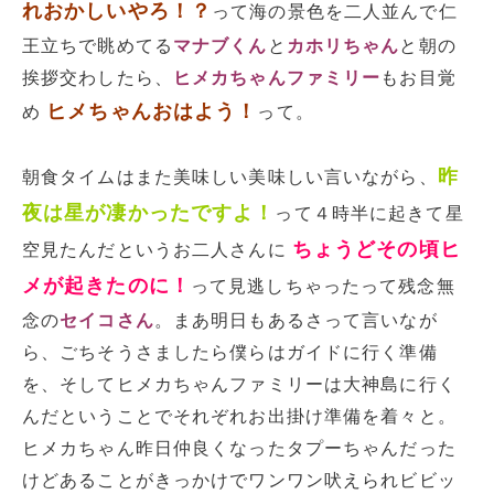
れおかしいやろ！？
って海の景色を二人並んで仁
王立ちで眺めてる
マナブくん
と
カホリちゃん
と朝の
挨拶交わしたら、
ヒメカちゃんファミリー
もお目覚
ヒメちゃんおはよう！
め
って。
昨
朝食タイムはまた美味しい美味しい言いながら、
夜は星が凄かったですよ！
って４時半に起きて星
ちょうどその頃ヒ
空見たんだというお二人さんに
メが起きたのに！
って見逃しちゃったって残念無
念の
セイコさん
。まあ明日もあるさって言いなが
ら、ごちそうさましたら僕らはガイドに行く準備
を、そしてヒメカちゃんファミリーは大神島に行く
んだということでそれぞれお出掛け準備を着々と。
ヒメカちゃん昨日仲良くなったタプーちゃんだった
けどあることがきっかけでワンワン吠えられビビッ