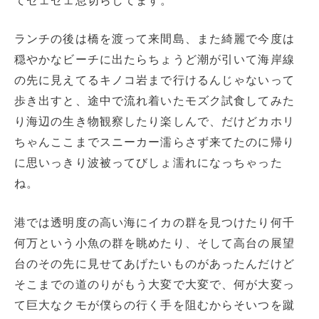
てゼェゼェ息切らしてます。
ランチの後は橋を渡って来間島、また綺麗で今度は
穏やかなビーチに出たらちょうど潮が引いて海岸線
の先に見えてるキノコ岩まで行けるんじゃないって
歩き出すと、途中で流れ着いたモズク試食してみた
り海辺の生き物観察したり楽しんで、だけどカホリ
ちゃんここまでスニーカー濡らさず来てたのに帰り
に思いっきり波被ってびしょ濡れになっちゃった
ね。
港では透明度の高い海にイカの群を見つけたり何千
何万という小魚の群を眺めたり、そして高台の展望
台のその先に見せてあげたいものがあったんだけど
そこまでの道のりがもう大変で大変で、何が大変っ
て巨大なクモが僕らの行く手を阻むからそいつを蹴