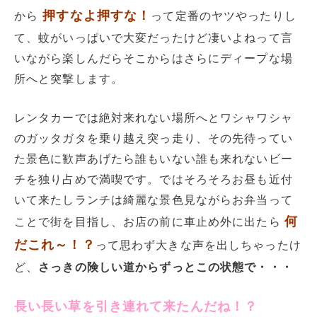
押すなよ押すな！
から
って定番のヤツやったりし
て、蚊がいっぱいで大変だったけど凄いよねって言
いながら楽しんだらそこからはさらにディープな場
所へと突撃します。
レンタカーでは絶対来れない場所へとワシャワシャ
のガッタガタを乗り越え突っ走り、その先待ってい
た景色に歓声あげたら誰もいない誰も来れないビー
チを独り占めで満喫です。ではそろそろお昼も近付
いて来たしランチは綺麗な景色見ながらお弁当って
何
ことで街を目指し、お店の前に車止め外に出たら
だこれ～！？
って思わず大きな声を出しちゃったけ
ど、
さっきの険しい道からずっとこの状態で・・・
長い長い草を引き連れて来たんだね！？