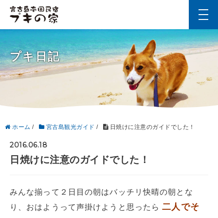
t
o
g
g
l
プキ日記
e
n
a
v
i
g
a
t
i
ホーム
/
宮古島観光ガイド
/
日焼けに注意のガイドでした！
o
n
2016.06.18
日焼けに注意のガイドでした！
みんな揃って２日目の朝はバッチリ快晴の朝とな
二人でそ
り、おはようって声掛けようと思ったら