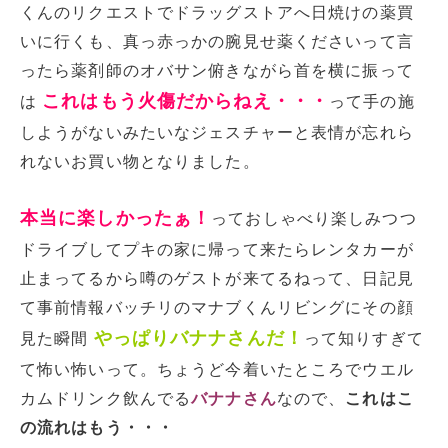
くんのリクエストでドラッグストアへ日焼けの薬買
いに行くも、真っ赤っかの腕見せ薬くださいって言
ったら薬剤師のオバサン俯きながら首を横に振って
これはもう火傷だからねえ・・・
は
って手の施
しようがないみたいなジェスチャーと表情が忘れら
れないお買い物となりました。
本当に楽しかったぁ！
っておしゃべり楽しみつつ
ドライブしてプキの家に帰って来たらレンタカーが
止まってるから噂のゲストが来てるねって、日記見
て事前情報バッチリのマナブくんリビングにその顔
やっぱりバナナさんだ！
見た瞬間
って知りすぎて
て怖い怖いって。ちょうど今着いたところでウエル
カムドリンク飲んでる
バナナさん
なので、
これはこ
の流れはもう・・・