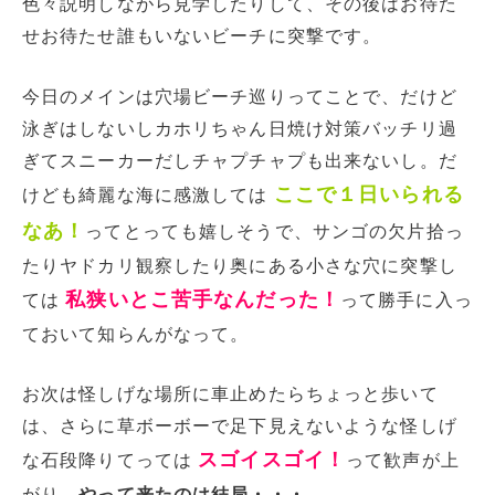
色々説明しながら見学したりして、その後はお待た
せお待たせ誰もいないビーチに突撃です。
今日のメインは穴場ビーチ巡りってことで、だけど
泳ぎはしないしカホリちゃん日焼け対策バッチリ過
ぎてスニーカーだしチャプチャプも出来ないし。だ
ここで１日いられる
けども綺麗な海に感激しては
なあ！
ってとっても嬉しそうで、サンゴの欠片拾っ
たりヤドカリ観察したり奥にある小さな穴に突撃し
私狭いとこ苦手なんだった！
ては
って勝手に入っ
ておいて知らんがなって。
お次は怪しげな場所に車止めたらちょっと歩いて
は、さらに草ボーボーで足下見えないような怪しげ
スゴイスゴイ！
な石段降りてっては
って歓声が上
がり、
やって来たのは結局・・・