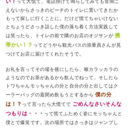
い！
って大慌て、電話掛けて鳴らしてみても音聞こ
えないからさっきのビーチのトイレに置いてきたか
もって探しに行くことに。だけど慌てちゃいけない
とちょうどさっき話した僕の落ち着く方法実践して
携
は笑ったら、トイレの前で隣のお店のオジサンが
帯かい！？
ってどうやら観光バスの添乗員さんが見
つけてお店に届けてくれたそうで。
お礼を言ってその場を後にしたら、喉カラッカラの
ようなのでお茶があるから飲んでねって、そしたら
トワちゃんモッちゃんの分と自分の分と出してはク
僕の分
ーラーバッグの蓋閉め飲もうとするから
は！？
ごめんなさいそんな
って言ったら大慌てで
つもりは・・・
って慌てふためく姿にモッちゃんと
僕とで爆笑です。次の場所ではさっきはジャンプし