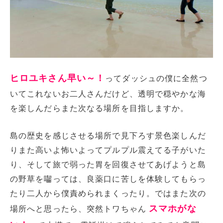
ヒロユキさん早い～！
ってダッシュの僕に全然つ
いてこれないお二人さんだけど、透明で穏やかな海
を楽しんだらまた次なる場所を目指しますか。
島の歴史を感じさせる場所で見下ろす景色楽しんだ
りまた高いよ怖いよってプルプル震えてる子がいた
り、そして旅で弱った胃を回復させてあげようと島
の野草を囓っては、良薬口に苦しを体験してもらっ
たり二人から僕責められまくったり。ではまた次の
スマホがな
場所へと思ったら、突然トワちゃん