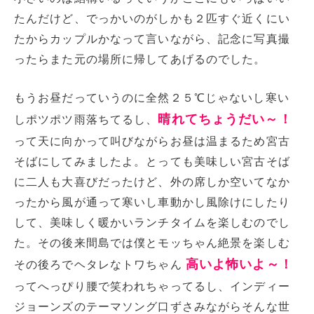
たんだけど、でっかいのがしかも２匹すぐ近くにい
たからカップルかなって言いながら、記念に写真撮
ったらまた元の場所に帰してあげるのでした。
もうお昼だっていうのに全然２５℃じゃないし寒い
晴れてちょうだい～！
しポツポツ雨落ちてるし、
って天に向かって叫びながらお昼は温まるため宮古
そばにしてみましたよ。とっても美味しい宮古そば
に二人も大喜びだったけど、外の席しか空いてなか
ったから風が通って寒いし車動かし風除けにしたり
して、美味しく暖かいランチタイムを楽しむのでし
た。その後来間島では僕とモッちゃん絶景を楽しむ
高いよ怖いよ～！
その後ろでヘタレなトワちゃん
ってへっぴり腰で笑われちゃってるし、インディー
ジョーンズのテーマソング口ずさみながらそんな世