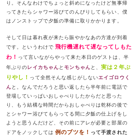
り。そんなわけでちょっと斜めになったけど無事帰
ってきたらシャワー浴びてのんびりしてもらい、僕
はノンストップで夕飯の準備に取りかかります。
そして日は暮れ夜が来たら賑やかなあの方達が到着
飛行機遅れて遅なってしもた
です。というわけで
わ！
って言いながらやって来た本日のゲストは、半
実は２年ぶ
年ぶりの
レイカちゃん
と
モンちゃん
と、
りやし！
って全然そんな感じがしない
エイゴロウく
ん
と。なんでだろうと思い返したら半年前に電話で
登場していっぱいおしゃべりしたからだと思った
り、もう結構な時間だからおしゃべりは乾杯の後で
とシャワー浴びてもらってる間に夕飯の仕上げをし
ようと思うんだけど、その前にアレが必要と部屋の
例のブツを！
ドアをノックしては
って手渡された