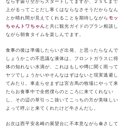
ならず曇り空からスタートしてますが、２５℃まで
上がるってことだし寒くはならなさそうだからなん
とか晴れ間が見えてくれることを期待しながら
モッ
ちゃんトワちゃん
と共に観光ガイドのプラン相談し
ながら朝食タイムを楽しんでます。
食事の後は準備したらいざ出発、と思ったらなんで
しょうかこの不思議な液体は。フロントガラスに得
体の知れない水滴が、これはもしや噂に聞く雨って
ヤツでしょうかいやそんなはずはないと現実逃避し
てみたり。車走らせまずは宮古馬の牧場にやって来
たらお食事中で全然僕らのところに来てくれない
し、その辺の草引っこ抜いてこっちの方が美味しい
よって呼ぶと来てくれたけど牛さんだし。
お次は西平安名崎の展望台に不本意ながら傘さして