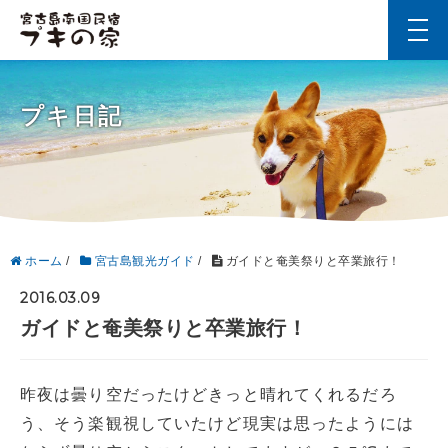
t
o
g
g
l
プキ日記
e
n
a
v
i
g
a
t
i
ホーム
/
宮古島観光ガイド
/
ガイドと奄美祭りと卒業旅行！
o
n
2016.03.09
ガイドと奄美祭りと卒業旅行！
昨夜は曇り空だったけどきっと晴れてくれるだろ
う、そう楽観視していたけど現実は思ったようには