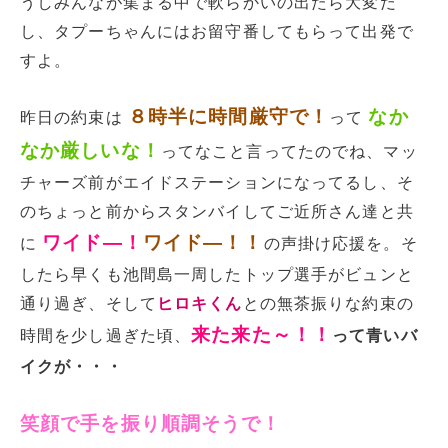
うしみんなが集まる中で軟らかいの出たら大変だ
し、タプーちゃんにはお留守番してもらって出発で
すよ。
８時半に時間厳守で！
なか
昨日の約束は
って
なか厳しいな！
ってなこと言ってたのでね、マッ
チャーズ前がエイドステーションになってるし、そ
のちょっと前からスタンバイしてご近所さん達と共
ワイド―！
ワイド―！！
に
の声掛け応援を。そ
したら早くも池間島一周したトップ選手がビュンと
通り過ぎ、そして
ヒロキくん
との無茶振りな約束の
来た来た～！！
時間を少し過ぎた頃、
って青いバ
イクが・・・
笑顔で手を振り順調そうで！