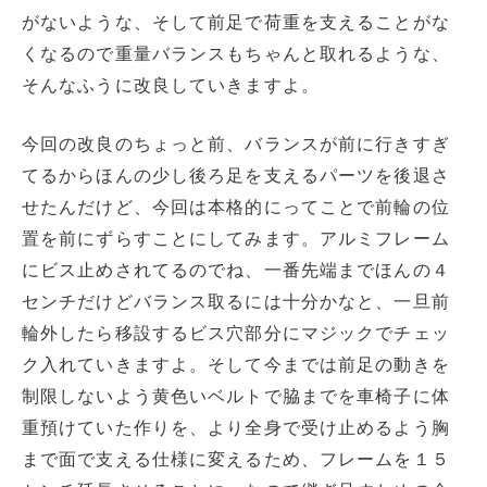
がないような、そして前足で荷重を支えることがな
くなるので重量バランスもちゃんと取れるような、
そんなふうに改良していきますよ。
今回の改良のちょっと前、バランスが前に行きすぎ
てるからほんの少し後ろ足を支えるパーツを後退さ
せたんだけど、今回は本格的にってことで前輪の位
置を前にずらすことにしてみます。アルミフレーム
にビス止めされてるのでね、一番先端までほんの４
センチだけどバランス取るには十分かなと、一旦前
輪外したら移設するビス穴部分にマジックでチェッ
ク入れていきますよ。そして今までは前足の動きを
制限しないよう黄色いベルトで脇までを車椅子に体
重預けていた作りを、より全身で受け止めるよう胸
まで面で支える仕様に変えるため、フレームを１５