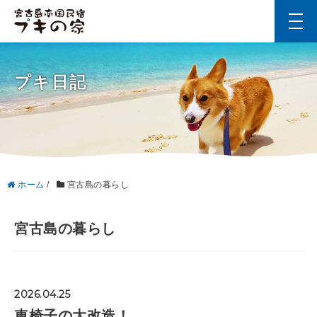
t
o
g
g
l
プキ日記
e
n
a
v
i
g
a
t
i
ホーム
/
宮古島の暮らし
o
n
宮古島の暮らし
2026.04.25
車椅子の大改造！