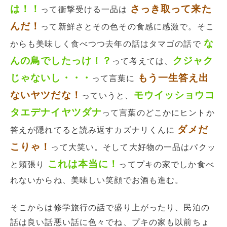
は！！
さっき取って来た
って衝撃受ける一品は
んだ！
って新鮮さとその色その食感に感激で。そこ
な
からも美味しく食べつつ去年の話はタマゴの話で
んの鳥でしたっけ！？
クジャク
って考えては、
じゃないし・・・
もう一生答え出
って言葉に
ないヤツだな！
モウイッショウコ
っていうと、
タエデナイヤツダナ
って言葉のどこかにヒントか
ダメだ
答えが隠れてると読み返すカズナリくんに
こりゃ！
って大笑い。そして大好物の一品はパクッ
これは本当に！
と頬張り
ってプキの家でしか食べ
れないからね、美味しい笑顔でお酒も進む。
そこからは修学旅行の話で盛り上がったり、民泊の
話は良い話悪い話に色々でね、プキの家も以前ちょ