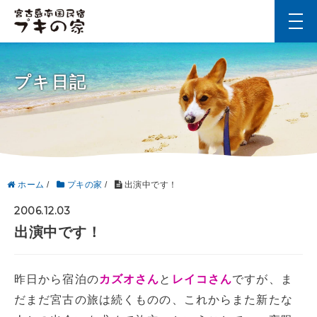
t
o
g
g
l
プキ日記
e
n
a
v
i
g
a
t
i
ホーム
/
プキの家
/
出演中です！
o
n
2006.12.03
出演中です！
昨日から宿泊の
カズオさん
と
レイコさん
ですが、ま
だまだ宮古の旅は続くものの、これからまた新たな